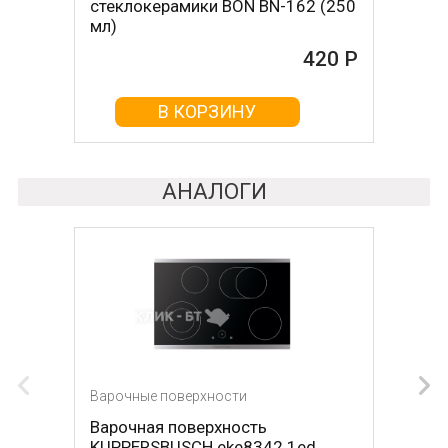
стеклокерамики BON BN-162 (250
стеклокерамикой BON BN-603
мл)
465 Р
420 Р
В КОРЗИНУ
В КОРЗИНУ
АНАЛОГИ
Варочные поверхности
Варочные поверхности
Варочная поверхность
Варочная поверхность
KUPPERSBUSCH eke8342.1ed
GAGGENAU ve260134