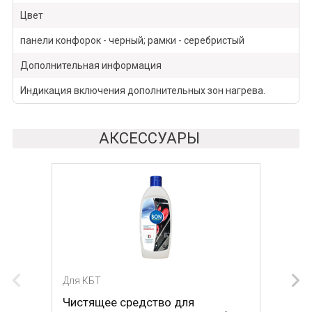
Цвет
панели конфорок - черный; рамки - серебристый
Дополнительная информация
Индикация включения дополнительных зон нагрева.
АКСЕССУАРЫ
Для КБТ
Для КБТ
Чистящее средство для
Скребок для ухода за