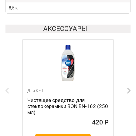
8,5 кг
АКСЕССУАРЫ
Для КБТ
Для КБТ
Чистящее средство для
Скребок для ухода за
стеклокерамики BON BN-162 (250
стеклокерамикой BON BN-603
мл)
465 Р
420 Р
В КОРЗИНУ