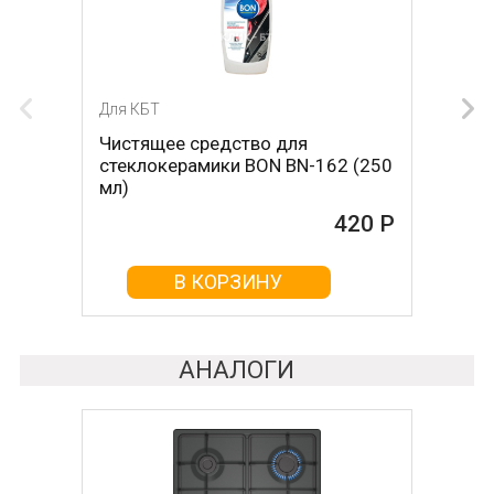
Для КБТ
Для КБТ
Чистящее средство для
Скребок для ухода за
стеклокерамики BON BN-162 (250
стеклокерамикой BON BN-603
мл)
465 Р
420 Р
В КОРЗИНУ
В КОРЗИНУ
АНАЛОГИ