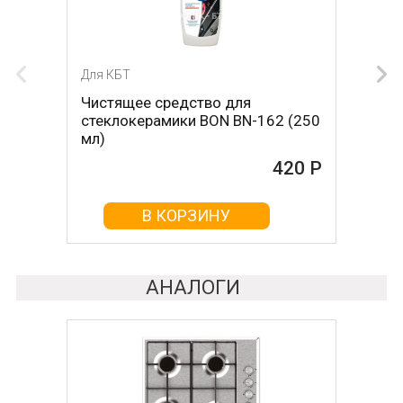
Для КБТ
Для КБТ
Чистящее средство для
Скребок для ухода за
стеклокерамики BON BN-162 (250
стеклокерамикой BON BN-603
мл)
465 Р
420 Р
В КОРЗИНУ
В КОРЗИНУ
АНАЛОГИ