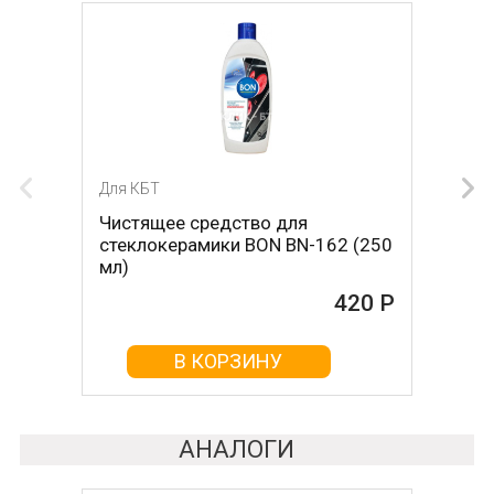
Для КБТ
Для КБТ
Чистящее средство для
Скребок для ухода за
стеклокерамики BON BN-162 (250
стеклокерамикой BON BN-603
мл)
465 Р
420 Р
В КОРЗИНУ
В КОРЗИНУ
АНАЛОГИ