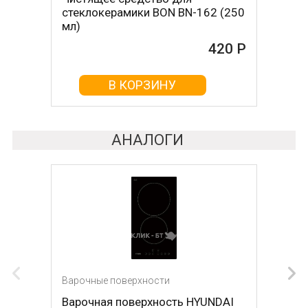
стеклокерамики BON BN-162 (250
стеклокерамикой BON BN-603
мл)
465 Р
420 Р
В КОРЗИНУ
В КОРЗИНУ
АНАЛОГИ
Варочные поверхности
Варочные поверхности
Варочная поверхность HYUNDAI
Варочная поверхность DARINA