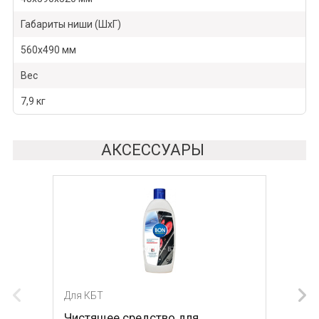
Габариты ниши (ШхГ)
560х490 мм
Вес
7,9 кг
АКСЕССУАРЫ
Для КБТ
Для КБТ
Чистящее средство для
Скребок для ухода за