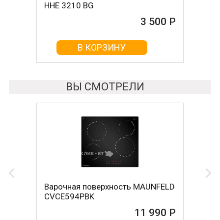
HHE 3210 BG
1T17 BGС 341 12 B
3 500 Р
3 680 Р
В КОРЗИНУ
В КОРЗИНУ
ВЫ СМОТРЕЛИ
Варочная поверхность MAUNFELD
CVCE594PBK
11 990 Р