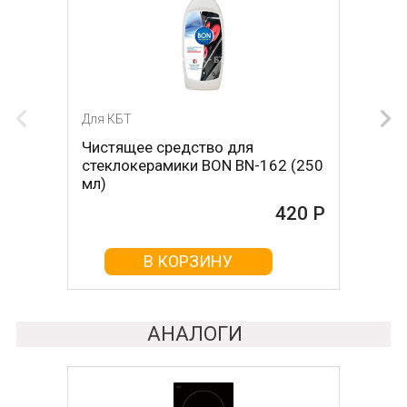
Для КБТ
Для КБТ
Чистящее средство для
Скребок для ухода за
стеклокерамики BON BN-162 (250
стеклокерамикой BON BN-603
мл)
465 Р
420 Р
В КОРЗИНУ
В КОРЗИНУ
АНАЛОГИ