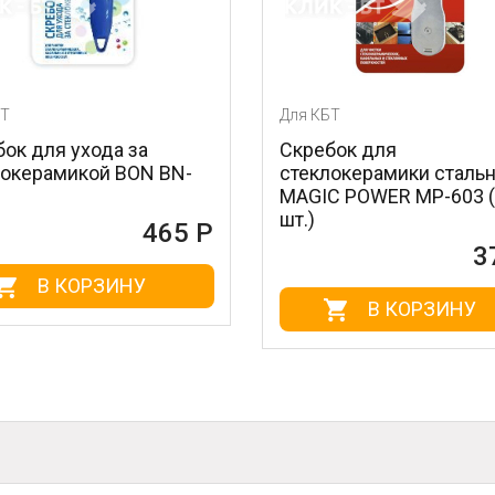
Для КБТ
Для К
Скребок для
Очищ
BN-
стеклокерамики стальной
нерж
MAGIC POWER MP-603 (1
BN-17
шт.)
65 Р
372 Р
В КОРЗИНУ