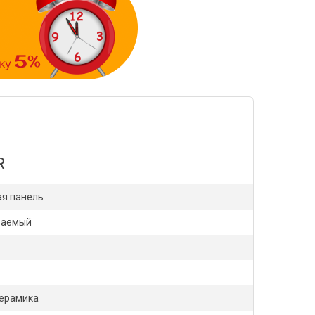
R
ая панель
ваемый
керамика