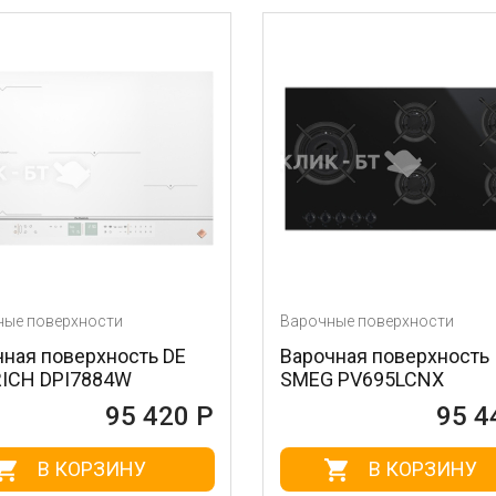
Варочные поверхности
Варо
ь DE
Варочная поверхность
Вар
SMEG PV695LCNX
KIT
420 Р
95 440 Р
В КОРЗИНУ