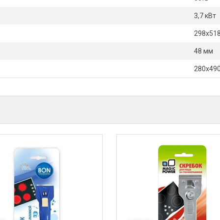
3,7 кВт
298х51
48 мм
280х49