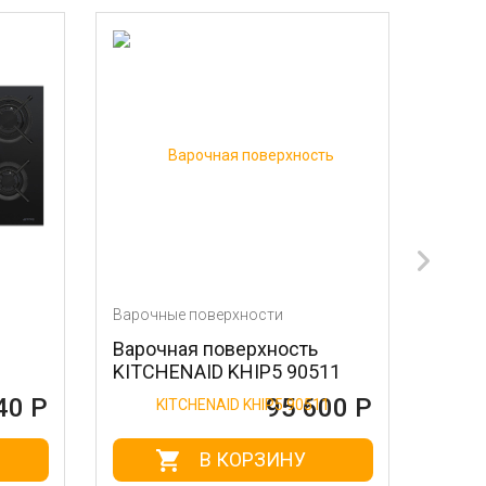
чные поверхности
Варочные поверхности
очная поверхность
Варочная поверхност
CHENAID KHIP5 90511
N74TD00N0
95 600 Р
95 
В КОРЗИНУ
В КОРЗИНУ