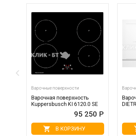
чные поверхности
Варочные поверхности
очная поверхность
Варочная поверхност
ersbusch KI 6120.0 SE
DIETRICH DPI7884W
95 250 Р
95 
В КОРЗИНУ
В КОРЗИНУ