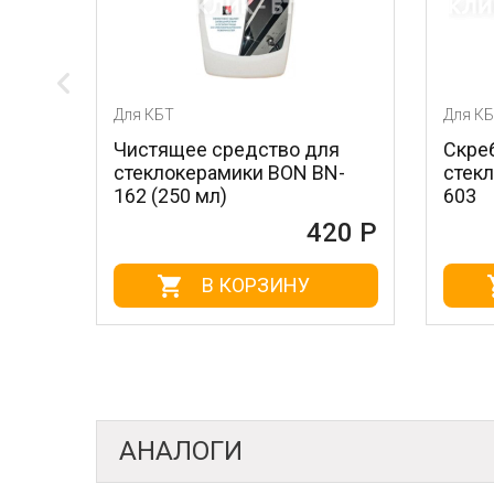
БТ
Для КБТ
ящее средство для
Скребок для ухода за
локерамики BON BN-
стеклокерамикой BON 
250 мл)
603
420 Р
4
В КОРЗИНУ
В КОРЗИНУ
АНАЛОГИ