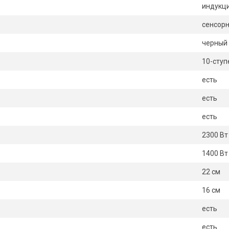
индукц
сенсор
черный
10-ступ
есть
есть
есть
2300 Вт
1400 Вт
22 см
16 см
есть
есть