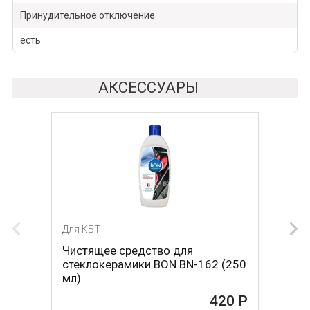
Принудительное отключение
есть
АКСЕССУАРЫ
Для КБТ
Для КБТ
Чистящее средство для
Скребок для ухода за
стеклокерамики BON BN-162 (250
стеклокерамикой BON BN-603
мл)
465 Р
420 Р