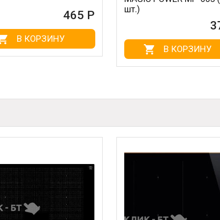
шт.)
465 Р
372 Р
НУ
В КОРЗИНУ