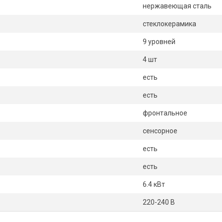
нержавеющая сталь
стеклокерамика
9 уровней
4 шт
есть
есть
фронтальное
сенсорное
есть
есть
6.4 кВт
220-240 В