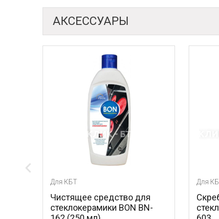
АКСЕССУАРЫ
ля КБТ
Для КБТ
Чистящее средство для
Скребок для ухода
стеклокерамики BON BN-
стеклокерамикой 
162 (250 мл)
603