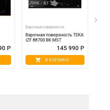
Варочные поверхности
Варочные поверхнос
Варочная поверхность TEKA
Варочная поверх
IZF 88700 BK MST
BARAZZA 1PTIBQ
145 990 Р
1
В КОРЗИНУ
В КОР