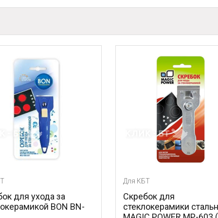
Для КБТ
 за
Скребок для
BON BN-
стеклокерамики стальной
MAGIC POWER MP-603 (1