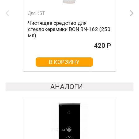
Для КБТ
Для КБТ
Чистящее средство для
Скребок для ухода за
стеклокерамики BON BN-162 (250
стеклокерамикой BON BN-603
мл)
465 Р
420 Р
В КОРЗИНУ
В КОРЗИНУ
АНАЛОГИ