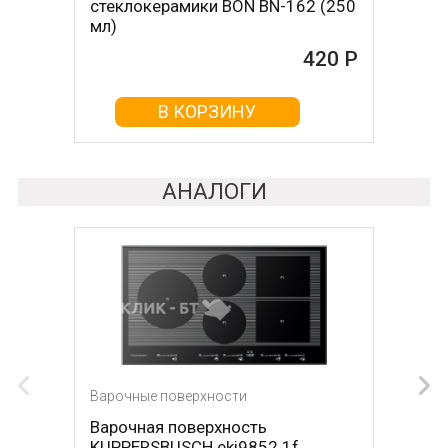
стеклокерамики BON BN-162 (250
стеклокерамикой BON BN-603
мл)
465 Р
420 Р
В КОРЗИНУ
В КОРЗИНУ
АНАЛОГИ
Варочные поверхности
Варочные поверхности
Варочная поверхность
Варочная поверхность MIELE км
KUPPERSBUSCH eki9852.1f
6061 ix