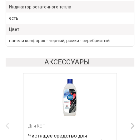
Индикатор остаточного тепла
есть
Цвет
панели конфорок - черный; рамки - серебристый
АКСЕССУАРЫ
Для КБТ
Для КБТ
Чистящее средство для
Скребок для ухода за