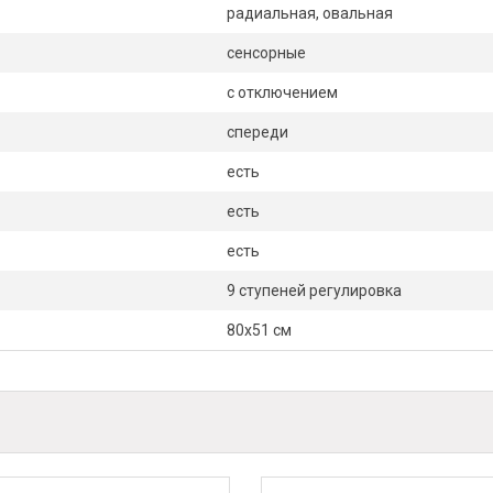
радиальная, овальная
сенсорные
с отключением
спереди
есть
есть
есть
9 ступеней регулировка
80х51 см