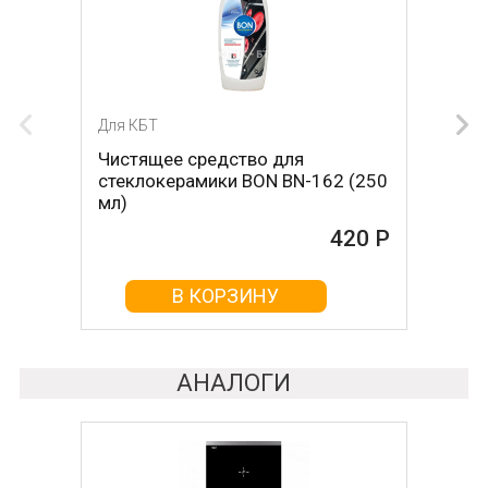
Для КБТ
Для КБТ
Чистящее средство для
Скребок для ухода за
стеклокерамики BON BN-162 (250
стеклокерамикой BON BN-603
мл)
465 Р
420 Р
В КОРЗИНУ
В КОРЗИНУ
АНАЛОГИ