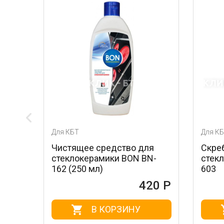
Для КБТ
Для КБТ
Чистящее средство для
Скребок для ух
стеклокерамики BON BN-
стеклокерамик
162 (250 мл)
603
420 Р
В КОРЗИНУ
В КО