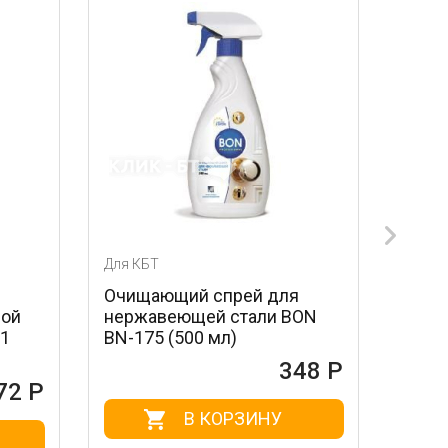
Для КБТ
Для КБТ
Очищающий спрей для
Лезвия для ск
нержавеющей стали BON
стальные MAG
BN-175 (500 мл)
604 (3 шт.)
348 Р
В КОРЗИНУ
В КО