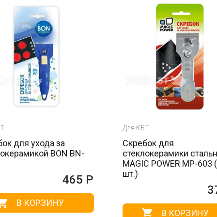
Для КБТ
ода за
Скребок для
ой BON BN-
стеклокерамики стальной
MAGIC POWER MP-603 (1
шт.)
465 Р
372 Р
РЗИНУ
В КОРЗИНУ