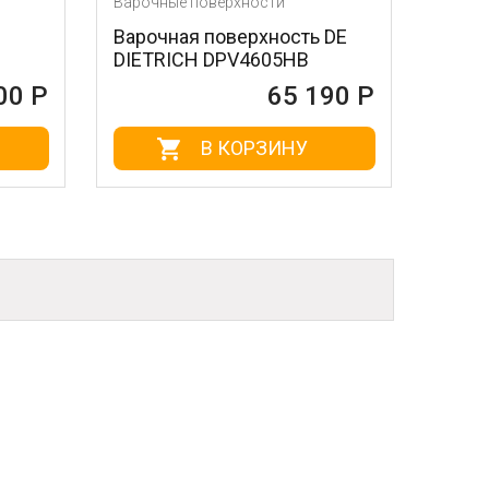
Варочные поверхности
Варочные повер
Варочная поверхность DE
Варочная пов
DIETRICH DPV4605HB
ELECTROLUX 
65 190 Р
В КОРЗИНУ
В К