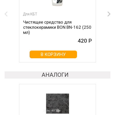
Для КБТ
Для КБТ
Чистящее средство для
Скребок для ухода за
стеклокерамики BON BN-162 (250
стеклокерамикой BON BN-603
мл)
465 Р
420 Р
В КОРЗИНУ
В КОРЗИНУ
АНАЛОГИ