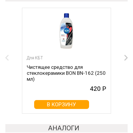
Для КБТ
Для КБТ
Чистящее средство для
Скребок для ухода за
стеклокерамики BON BN-162 (250
стеклокерамикой BON BN-603
мл)
465 Р
420 Р
В КОРЗИНУ
В КОРЗИНУ
АНАЛОГИ