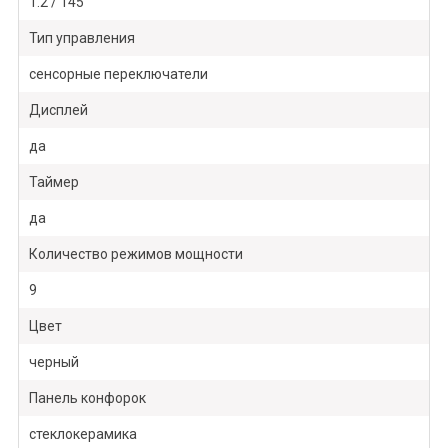
1.2 / 145
Тип управления
сенсорные переключатели
Дисплей
да
Таймер
да
Количество режимов мощности
9
Цвет
черный
Панель конфорок
стеклокерамика