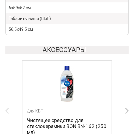
6х59х52 см
Габариты ниши (ШхГ)
56,5х49,5 см
АКСЕССУАРЫ
Для КБТ
Для КБТ
Чистящее средство для
Скребок для ухода за
стеклокерамики BON BN-162 (250
стеклокерамикой BON BN-603
мл)