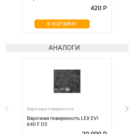
465 Р
420 Р
В КОРЗИНУ
В КОРЗИНУ
АНАЛОГИ
Варочные поверхности
Варочные поверхности
Варочная поверхность LEX EVI
Газовая панель Gorenje GTW 641
640 F DS
SYB