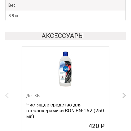
Вес
8.8 кг
АКСЕССУАРЫ
Для КБТ
Для КБТ
Чистящее средство для
Скребок для ухода за
стеклокерамики BON BN-162 (250
стеклокерамикой BON BN-603
мл)
465 Р
420 Р