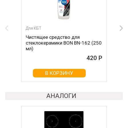
Для КБТ
Для КБТ
Чистящее средство для
Скребок для ухода за
стеклокерамики BON BN-162 (250
стеклокерамикой BON BN-603
мл)
465 Р
420 Р
В КОРЗИНУ
В КОРЗИНУ
АНАЛОГИ