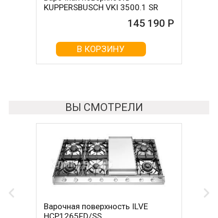
KUPPERSBUSCH VKI 3500.1 SR
T68FS6RX2
145 190 Р
145 510 Р
В КОРЗИНУ
В КОРЗИНУ
ВЫ СМОТРЕЛИ
Варочная поверхность ILVE
HCP1265FD/SS