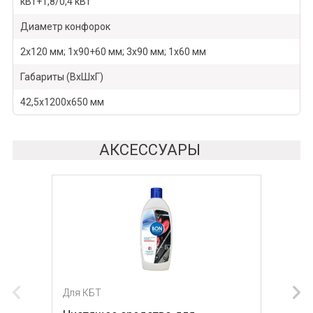
кВт+1,8/0,4 кВт
Диаметр конфорок
2х120 мм; 1х90+60 мм; 3х90 мм; 1х60 мм
Габариты (ВхШхГ)
42,5х1200х650 мм
АКСЕССУАРЫ
Для КБТ
Для КБТ