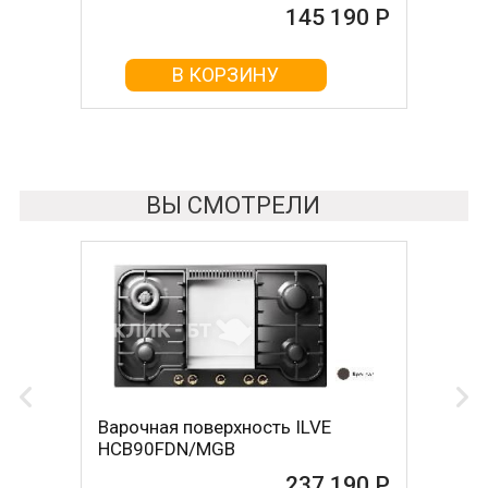
145 190 Р
145 510 Р
В КОРЗИНУ
В КОРЗИНУ
ВЫ СМОТРЕЛИ
Варочная поверхность ILVE
HCB90FDN/MGB
237 190 Р