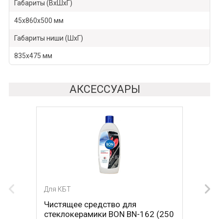
Габариты (ВхШхГ)
45х860х500 мм
Габариты ниши (ШхГ)
835х475 мм
АКСЕССУАРЫ
Для КБТ
Для КБТ
Чистящее средство для
Скребок для ухода за
стеклокерамики BON BN-162 (250
стеклокерамикой BON BN-603