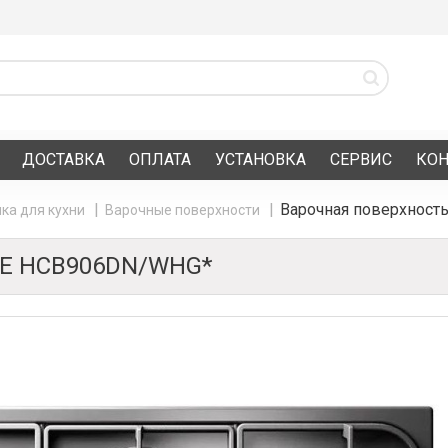
ДОСТАВКА
ОПЛАТА
УСТАНОВКА
СЕРВИС
КО
Варочная поверхност
ка для кухни
Варочные поверхности
E HCB906DN/WHG*