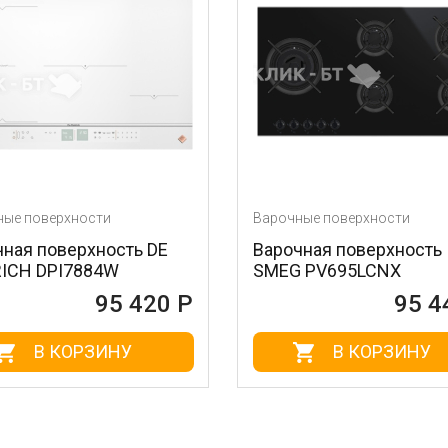
Варочные поверхности
Варочн
DE
Варочная поверхность
Вароч
SMEG PV695LCNX
SMEG 
20 Р
95 440 Р
В КОРЗИНУ