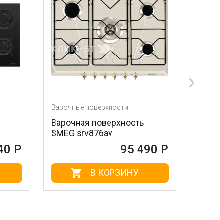
ые поверхности
Варочные поверхности
ная поверхность
Варочная поверхность
srv876av
KITCHENAID KHIP5 905
95 490 Р
95 6
В КОРЗИНУ
В КОРЗИНУ