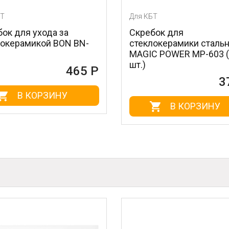
Для КБТ
Для КБТ
Скребок для
Очищаю
-
стеклокерамики стальной
нержав
MAGIC POWER MP-603 (1
BN-175 
шт.)
 Р
372 Р
В КОРЗИНУ