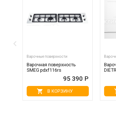
ые поверхности
Варочные поверхности
ная поверхность
Варочная поверхность 
pdxf116rs
DIETRICH DPI7884W
95 390 Р
95 4
В КОРЗИНУ
В КОРЗИНУ