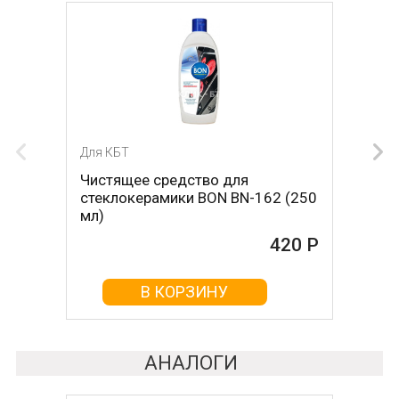
Для КБТ
Для КБТ
Чистящее средство для
Скребок для ухода за
стеклокерамики BON BN-162 (250
стеклокерамикой BON BN-603
мл)
465 Р
420 Р
В КОРЗИНУ
В КОРЗИНУ
АНАЛОГИ