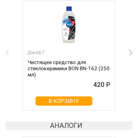
Для КБТ
Для КБТ
Чистящее средство для
Скребок для ухода за
стеклокерамики BON BN-162 (250
стеклокерамикой BON BN-603
мл)
465 Р
420 Р
В КОРЗИНУ
В КОРЗИНУ
АНАЛОГИ