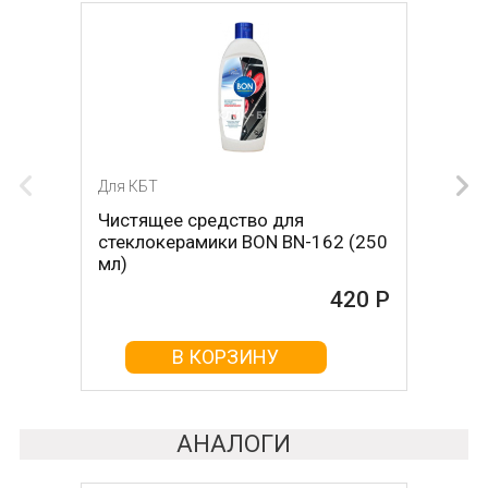
Для КБТ
Для КБТ
Чистящее средство для
Скребок для ухода за
стеклокерамики BON BN-162 (250
стеклокерамикой BON BN-603
мл)
465 Р
420 Р
В КОРЗИНУ
В КОРЗИНУ
АНАЛОГИ