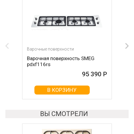
Варочные поверхности
Варочные поверхности
Варочная поверхность SMEG
Варочная поверхность DE
pdxf116rs
DIETRICH DPI7884W
95 390 Р
95 420 Р
В КОРЗИНУ
В КОРЗИНУ
ВЫ СМОТРЕЛИ