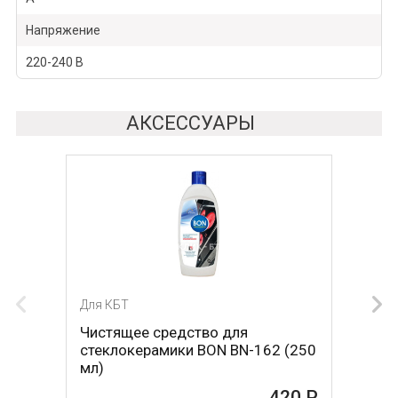
Напряжение
220-240 В
АКСЕССУАРЫ
Для КБТ
Для КБТ
Чистящее средство для
Скребок для ухода за
стеклокерамики BON BN-162 (250
стеклокерамикой BON BN-603
мл)
465 Р
420 Р