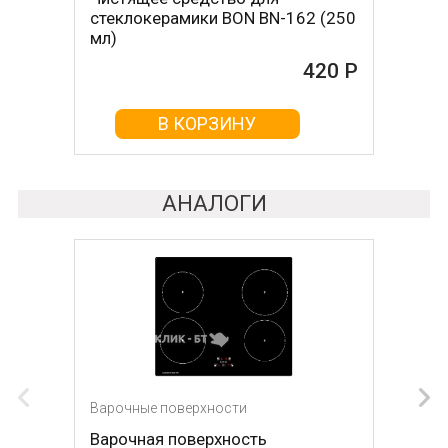
стеклокерамики BON BN-162 (250
стеклокерамикой BON BN-603
мл)
465 Р
420 Р
В КОРЗИНУ
В КОРЗИНУ
АНАЛОГИ
Варочные поверхности
Варочные поверхности
Варочная поверхность
Варочная поверхность DE