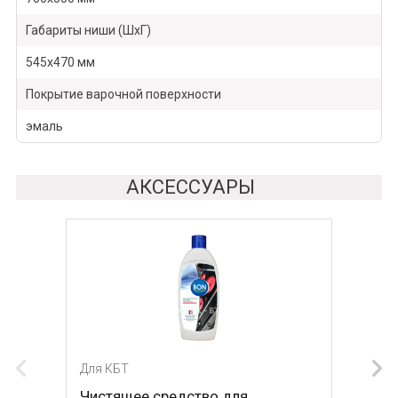
Габариты ниши (ШхГ)
545х470 мм
Покрытие варочной поверхности
эмаль
АКСЕССУАРЫ
Для КБТ
Для КБТ
Чистящее средство для
Скребок для ухода за