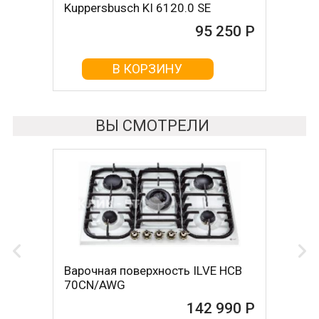
Kuppersbusch KI 6120.0 SE
DIETRICH DPI7884W
95 250 Р
95 420 Р
В КОРЗИНУ
В КОРЗИНУ
ВЫ СМОТРЕЛИ
Варочная поверхность ILVE HCB
70CN/AWG
142 990 Р