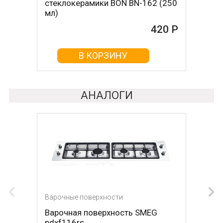
стеклокерамики BON BN-162 (250
стеклокерамикой BON BN-603
мл)
465 Р
420 Р
В КОРЗИНУ
В КОРЗИНУ
АНАЛОГИ
Варочные поверхности
Варочные поверхности
Варочная поверхность SMEG
Варочная поверхность DE
pdxf116rs
DIETRICH DPI7884W