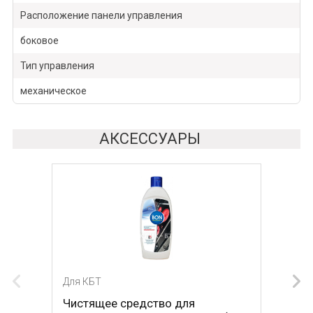
Расположение панели управления
боковое
Тип управления
механическое
АКСЕССУАРЫ
Для КБТ
Для КБТ
Чистящее средство для
Скребок для ухода за