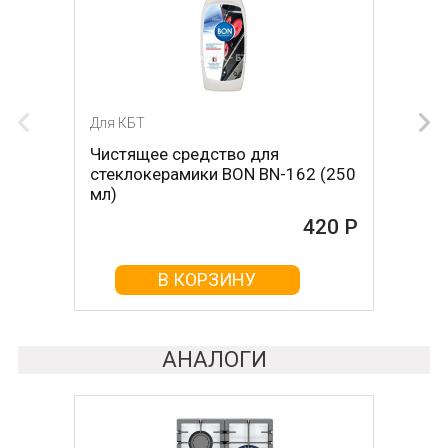
Для КБТ
Для КБТ
Чистящее средство для
Скребок для ухода за
стеклокерамики BON BN-162 (250
стеклокерамикой BON BN-603
мл)
465 Р
420 Р
В КОРЗИНУ
В КОРЗИНУ
АНАЛОГИ