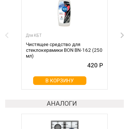
Для КБТ
Для КБТ
Чистящее средство для
Скребок для ухода за
стеклокерамики BON BN-162 (250
стеклокерамикой BON BN-603
мл)
465 Р
420 Р
В КОРЗИНУ
В КОРЗИНУ
АНАЛОГИ