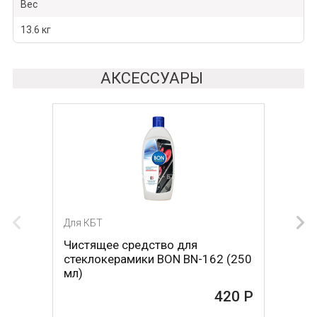
Вес
13.6 кг
АКСЕССУАРЫ
Для КБТ
Для КБТ
Чистящее средство для
Скребок для ухода за
стеклокерамики BON BN-162 (250
стеклокерамикой BON BN-603
мл)
465 Р
420 Р