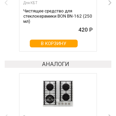
Для КБТ
Для КБТ
Чистящее средство для
Скребок для ухода за
стеклокерамики BON BN-162 (250
стеклокерамикой BON BN-603
мл)
465 Р
420 Р
В КОРЗИНУ
В КОРЗИНУ
АНАЛОГИ