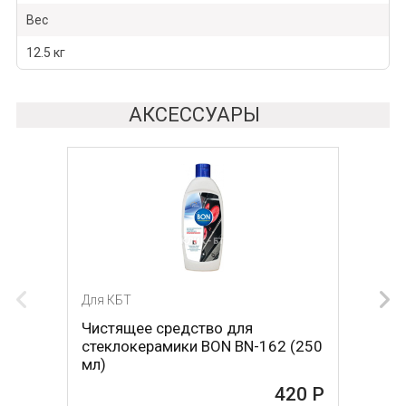
Вес
12.5 кг
АКСЕССУАРЫ
Для КБТ
Для КБТ
Чистящее средство для
Скребок для ухода за
стеклокерамики BON BN-162 (250
стеклокерамикой BON BN-603
мл)
465 Р
420 Р