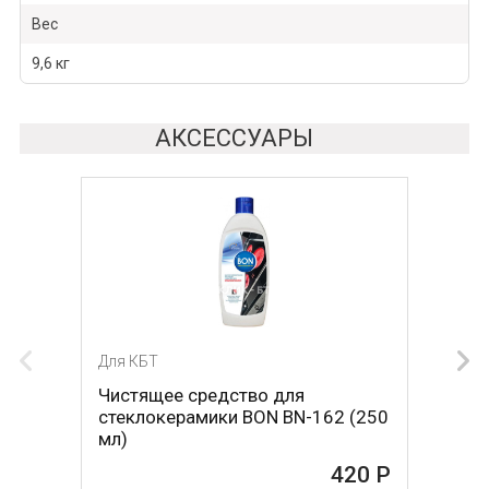
Вес
9,6 кг
АКСЕССУАРЫ
Для КБТ
Для КБТ
Чистящее средство для
Скребок для ухода за
стеклокерамики BON BN-162 (250
стеклокерамикой BON BN-603
мл)
465 Р
420 Р