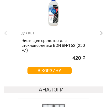
Для КБТ
Для КБТ
Чистящее средство для
Скребок для ухода за
стеклокерамики BON BN-162 (250
стеклокерамикой BON BN-603
мл)
465 Р
420 Р
В КОРЗИНУ
В КОРЗИНУ
АНАЛОГИ