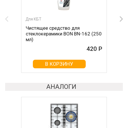
Для КБТ
Для КБТ
Чистящее средство для
Скребок для ухода за
стеклокерамики BON BN-162 (250
стеклокерамикой BON BN-603
мл)
465 Р
420 Р
В КОРЗИНУ
В КОРЗИНУ
АНАЛОГИ