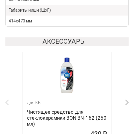
Габариты ниши (ШхГ)
414х470 мм
АКСЕССУАРЫ
Для КБТ
Для КБТ
Чистящее средство для
Скребок для ухода за
стеклокерамики BON BN-162 (250
стеклокерамикой BON BN-603
мл)
465 Р
420 Р