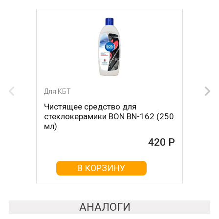
Для КБТ
Для КБТ
Чистящее средство для
Скребок для ухода за
стеклокерамики BON BN-162 (250
стеклокерамикой BON BN-603
мл)
465 Р
420 Р
В КОРЗИНУ
В КОРЗИНУ
АНАЛОГИ