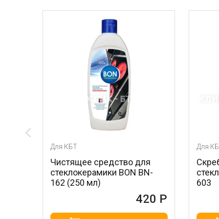
ля КБТ
Для КБТ
истящее средство для
Скребок для ухода 
теклокерамики BON BN-
стеклокерамикой 
62 (250 мл)
603
420 Р