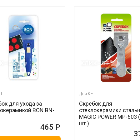
Для КБТ
Д
за
Скребок для
О
BON BN-
стеклокерамики стальной
н
MAGIC POWER MP-603 (1
B
шт.)
465 Р
372 Р