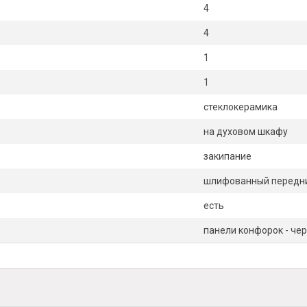
4
4
1
1
стеклокерамика
на духовом шкафу
закипание
шлифованный передни
есть
панели конфорок - че