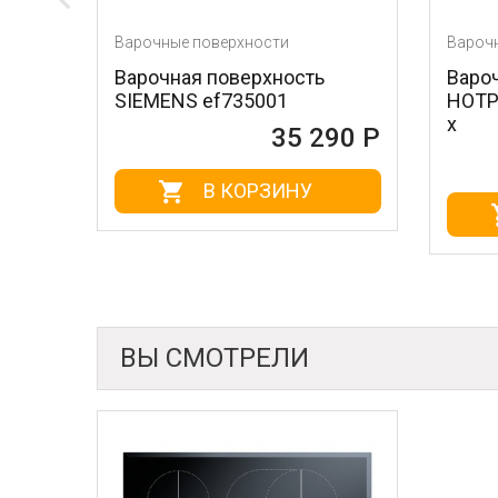
Варочные поверхности
Варочные поверхност
Варочная поверхность
Варочная поверхн
SIEMENS ef735001
HOTPOINT-ARISTON
x
35 290 Р
В КОРЗИНУ
В КОРЗ
ВЫ СМОТРЕЛИ