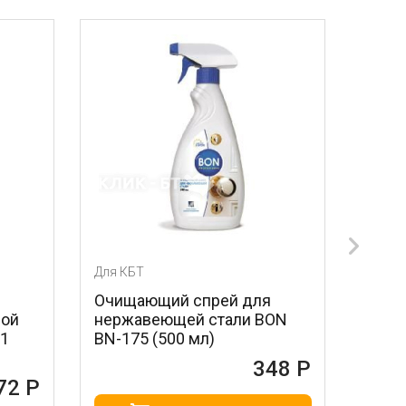
ля КБТ
Для КБТ
чищающий спрей для
Лезвия для скребк
ержавеющей стали BON
стальные MAGIC P
N-175 (500 мл)
604 (3 шт.)
348 Р