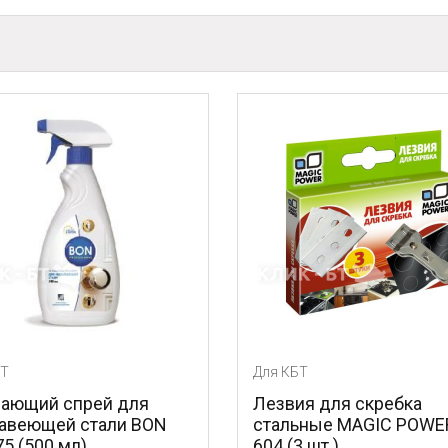
БТ
Для КБТ
ающий спрей для
Лезвия для скребка
авеющей стали BON
стальные MAGIC POWE
5 (500 мл)
604 (3 шт.)