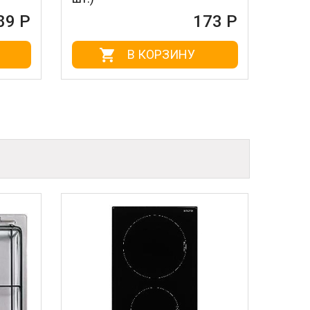
89 Р
173 Р
В КОРЗИНУ