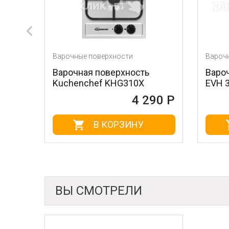
арочные поверхности
Варочные поверхности
Варочная поверхность
Варочная поверхн
Kuchenchef KHG310X
EVH 321A BL
4 290 Р
В КОРЗИНУ
В КОРЗИ
ВЫ СМОТРЕЛИ