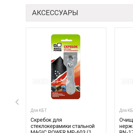
АКСЕССУАРЫ
Для КБТ
Для К
Скребок для
Очищ
BN-
стеклокерамики стальной
нерж
MAGIC POWER MP-603 (1
BN-17