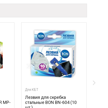
Для КБТ
Лезвия для скребка
R MP-
стальные BON BN-604 (10
шт.)