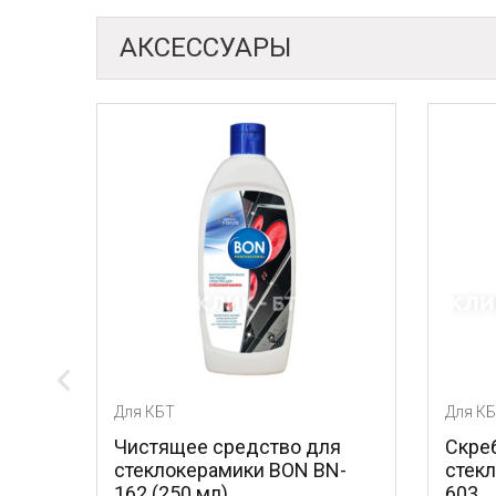
АКСЕССУАРЫ
Для КБТ
Для КБТ
Чистящее средство для
Скребок для уход
стеклокерамики BON BN-
стеклокерамикой
162 (250 мл)
603