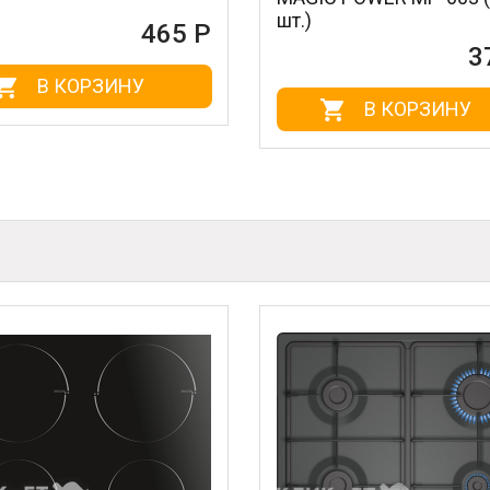
шт.)
465 Р
372 Р
ИНУ
В КОРЗИНУ