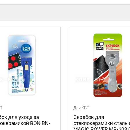
Для КБТ
а за
Скребок для
 BON BN-
стеклокерамики стальной
MAGIC POWER MP-603 (1