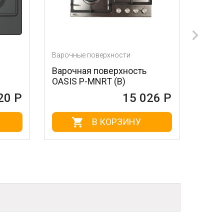
Варочные поверхности
Варочные поверхн
Варочная поверхность
Варочная повер
OASIS P-MNRT (B)
SIMFER H60D14
15 026 Р
В КОРЗИНУ
В КО