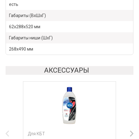
есть
Габариты (ВхШхГ)
62х288х520 мм
Габариты ниши (ШхГ)
268х490 мм
АКСЕССУАРЫ
Для КБТ
Для КБТ