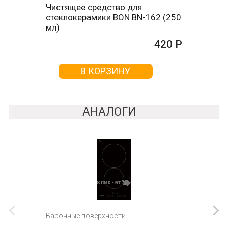
Чистящее средство для
Скребок для ухода за
стеклокерамики BON BN-162 (250
стеклокерамикой BON BN-603
мл)
465 Р
420 Р
В КОРЗИНУ
В КОРЗИНУ
АНАЛОГИ
Варочные поверхности
Варочные поверхности