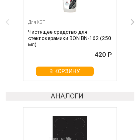
Для КБТ
Для КБТ
Чистящее средство для
Скребок для ухода за
стеклокерамики BON BN-162 (250
стеклокерамикой BON BN-603
мл)
465 Р
420 Р
В КОРЗИНУ
В КОРЗИНУ
АНАЛОГИ