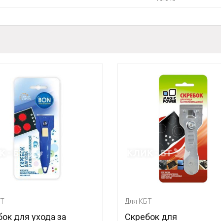
Для КБТ
Для
а
Скребок для
Оч