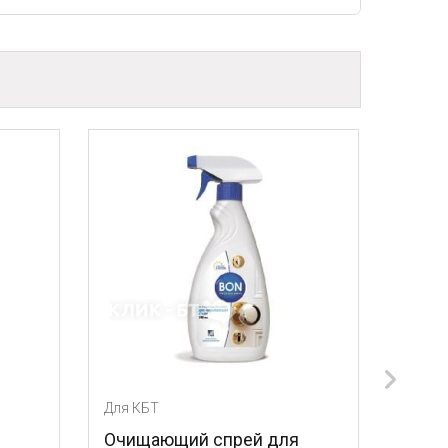
 КБТ
Для КБТ
ищающий спрей для
Лезвия для скребка