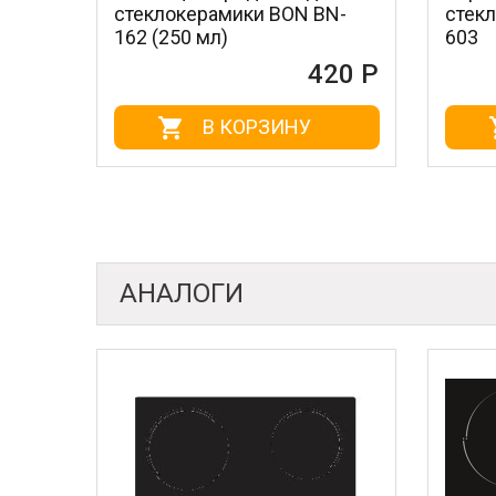
еклокерамики BON BN-
стеклокерамикой BO
2 (250 мл)
603
420 Р
В КОРЗИНУ
В КОРЗИН
АНАЛОГИ