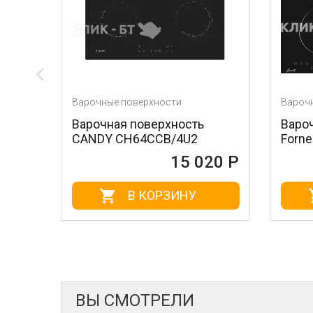
арочные поверхности
Варочные поверхности
арочная поверхность
Варочная поверхно
ANDY CH64CCB/4U2
Fornelli PIA 60 IND
15 020 Р
1
В КОРЗИНУ
В КОРЗИ
ВЫ СМОТРЕЛИ