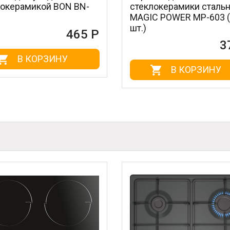
N BN-
стеклокерамики стальной
не
MAGIC POWER MP-603 (1
BN
шт.)
465 Р
372 Р
У
В КОРЗИНУ