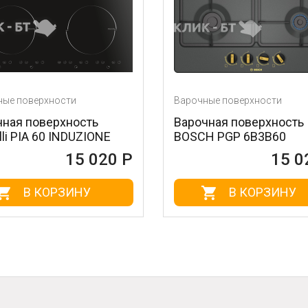
Варочные поверхности
В
сть
Варочная поверхность
В
UZIONE
BOSCH PGP 6B3B60
O
5 020 Р
15 020 Р
НУ
В КОРЗИНУ