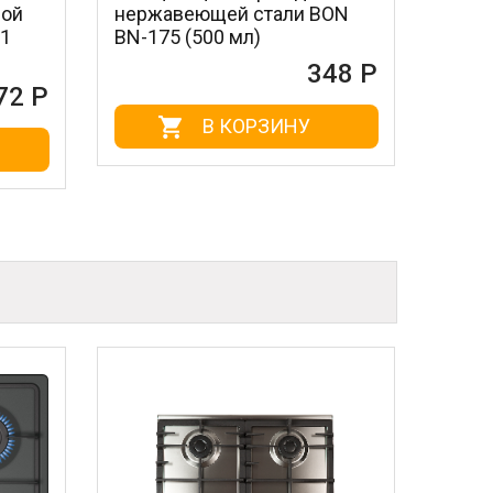
ржавеющей стали BON
стальные MAGIC PO
-175 (500 мл)
604 (3 шт.)
348 Р
В КОРЗИНУ
В КОРЗИН