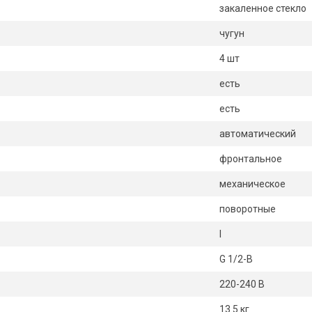
закаленное стекло
чугун
4 шт
есть
есть
автоматический
фронтальное
механическое
поворотные
I
G 1/2-В
220-240 В
13.5 кг