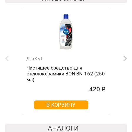
Для КБТ
Для КБТ
Чистящее средство для
Скребок для ухода за
стеклокерамики BON BN-162 (250
стеклокерамикой BON BN-603
мл)
465 Р
420 Р
В КОРЗИНУ
В КОРЗИНУ
АНАЛОГИ