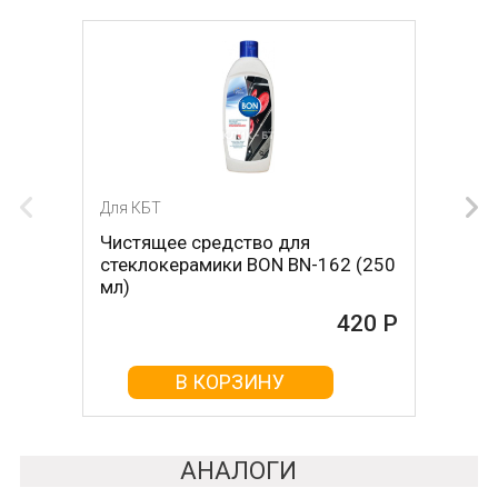
Для КБТ
Для КБТ
Чистящее средство для
Скребок для ухода за
стеклокерамики BON BN-162 (250
стеклокерамикой BON BN-603
мл)
465 Р
420 Р
В КОРЗИНУ
В КОРЗИНУ
АНАЛОГИ