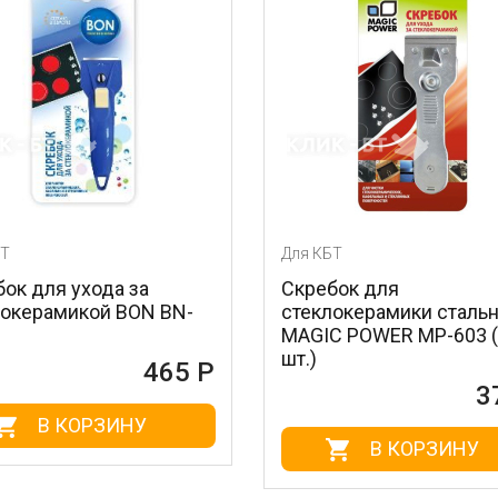
Для КБТ
 за
Скребок для
BON BN-
стеклокерамики стальной
MAGIC POWER MP-603 (1
шт.)
465 Р
372 Р
НУ
В КОРЗИНУ