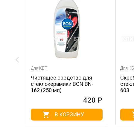
ля КБТ
Для КБТ
Чистящее средство для
Скребок для ухода
стеклокерамики BON BN-
стеклокерамикой 
162 (250 мл)
603
420 Р
В КОРЗИНУ
В КОРЗИ