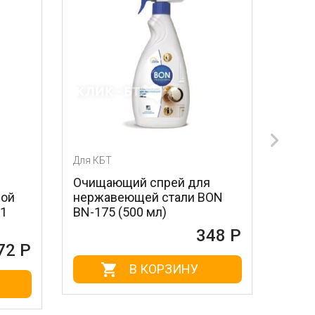
Для КБТ
Для КБТ
Очищающий спрей для
Лезвия для скреб
нержавеющей стали BON
стальные MAGIC 
BN-175 (500 мл)
604 (3 шт.)
348 Р
В КОРЗИНУ
В КОРЗ