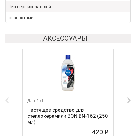
Тип переключателей
поворотные
АКСЕССУАРЫ
Для КБТ
Для КБТ
Чистящее средство для
Скребок для ухода за
стеклокерамики BON BN-162 (250
стеклокерамикой BON BN-603
мл)
465 Р
420 Р