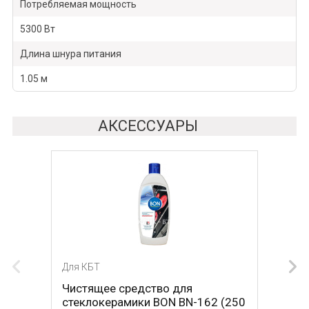
Потребляемая мощность
5300 Вт
Длина шнура питания
1.05 м
АКСЕССУАРЫ
Для КБТ
Для КБТ
Чистящее средство для
Скребок для ухода за
стеклокерамики BON BN-162 (250
стеклокерамикой BON BN-603