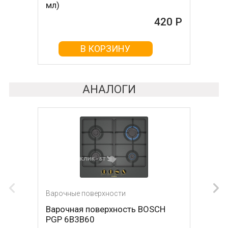
мл)
465 Р
420 Р
В КОРЗИНУ
В КОРЗИНУ
АНАЛОГИ
Варочные поверхности
Варочные поверхности
Варочная поверхность BOSCH
Варочная поверхность OASIS P-
PGP 6B3B60
MNRT (B)